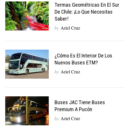
Termas Geométricas En El Sur
De Chile: ¡lo Que Necesitas
Saber!
by
Ariel Cruz
¿Cómo Es El Interior De Los
Nuevos Buses ETM?
S
by
Ariel Cruz
e
a
r
c
h
Buses JAC Tiene Buses
f
Premium A Pucón
o
by
Ariel Cruz
r
: