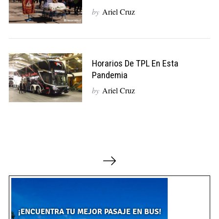
by
Ariel Cruz
Horarios De TPL En Esta
Pandemia
by
Ariel Cruz
N
a
v
e
g