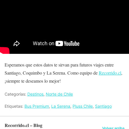
Esperamos que estos datos te sirvan para futuros viajes entre
Santiago, Coquimbo y La Serena. Como equipo de
Recorrido.cl
,
¡siempre te deseamos lo mejor!
Categorías:
Destinos
,
Norte de Chile
Etiquetas:
Bus Premium
,
La Serena
,
Pluss Chile
,
Santiago
Recorrido.cl – Blog
Volver arriba