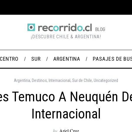
¡DESCUBRE CHILE & ARGENTINA!
CENTRO
SUR
ARGENTINA
PASAJES DE BU
Argentina
,
Destinos
,
Internacional
,
Sur de Chile
,
Uncategorized
es Temuco A Neuquén D
Internacional
by
Ariel Cruz