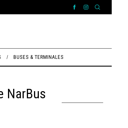
S
BUSES & TERMINALES
e NarBus