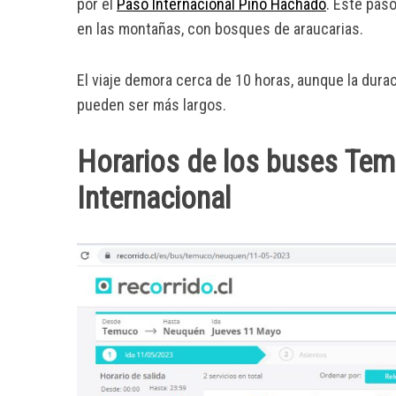
por el
Paso Internacional Pino Hachado
. Este paso
en las montañas, con bosques de araucarias.
El viaje demora cerca de 10 horas, aunque la durac
S
pueden ser más largos.
e
a
r
Horarios de los buses Te
c
h
Internacional
f
o
r
: