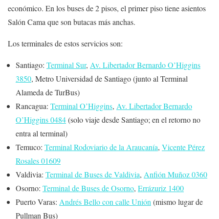
económico. En los buses de 2 pisos, el primer piso tiene asientos
Salón Cama que son butacas más anchas.
Los terminales de estos servicios son:
Santiago:
Terminal Sur
,
Av. Libertador Bernardo O’Higgins
3850
, Metro Universidad de Santiago (junto al Terminal
Alameda de TurBus)
Rancagua:
Terminal O’Higgins
,
Av. Libertador Bernardo
O’Higgins 0484
(solo viaje desde Santiago; en el retorno no
entra al terminal)
Temuco:
Terminal Rodoviario de la Araucanía
,
Vicente Pérez
Rosales 01609
Valdivia:
Terminal de Buses de Valdivia
,
Anfión Muñoz 0360
Osorno:
Terminal de Buses de Osorno
,
Errázuriz 1400
Puerto Varas:
Andrés Bello con calle Unión
(mismo lugar de
Pullman Bus)