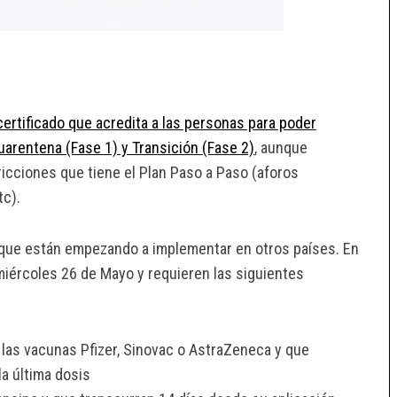
ertificado que acredita a las personas para poder
arentena (Fase 1) y Transición (Fase 2)
, aunque
icciones que tiene el Plan Paso a Paso (aforos
tc).
que están empezando a implementar en otros países. En
 miércoles 26 de Mayo y requieren las siguientes
las vacunas Pfizer, Sinovac o AstraZeneca y que
la última dosis