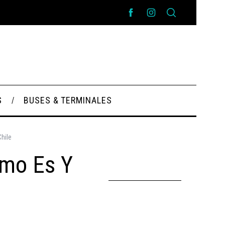
S
BUSES & TERMINALES
hile
ómo Es Y