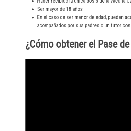
Haber recibido la única dosis de la vacuna C
Ser mayor de 18 años
En el caso de ser menor de edad, pueden acc
acompañados por sus padres o un tutor con e
S
e
¿Cómo obtener el Pase de
a
r
c
h
f
o
r
: