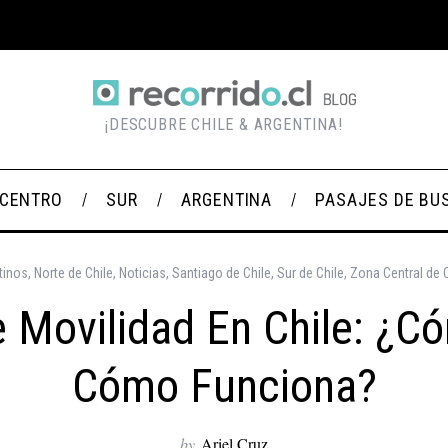
¡DESCUBRE CHILE & ARGENTINA!
CENTRO
SUR
ARGENTINA
PASAJES DE BU
tinos
,
Norte de Chile
,
Noticias
,
Santiago de Chile
,
Sur de Chile
,
Zona Central de C
 Movilidad En Chile: ¿c
Cómo Funciona?
by
Ariel Cruz