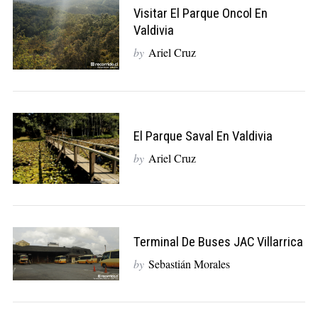
a
Visitar El Parque Oncol En
r
Valdivia
c
by
Ariel Cruz
h
f
o
r
:
El Parque Saval En Valdivia
by
Ariel Cruz
Terminal De Buses JAC Villarrica
by
Sebastián Morales