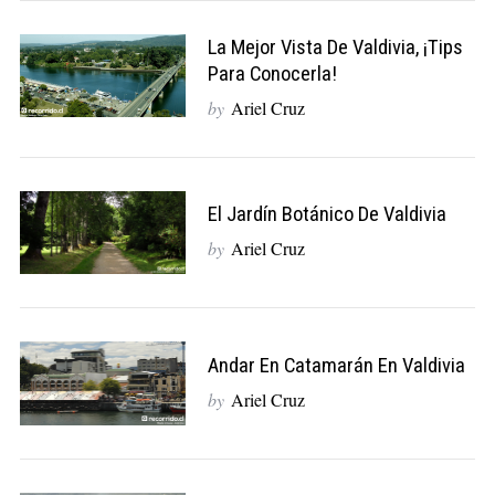
La Mejor Vista De Valdivia, ¡tips
Para Conocerla!
by
Ariel Cruz
El Jardín Botánico De Valdivia
by
Ariel Cruz
Andar En Catamarán En Valdivia
by
Ariel Cruz
S
e