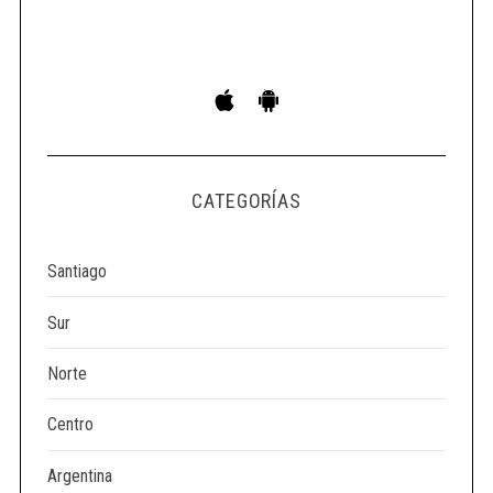
S
e
a
r
c
h
CATEGORÍAS
f
o
r
Santiago
:
Sur
Norte
Centro
Argentina