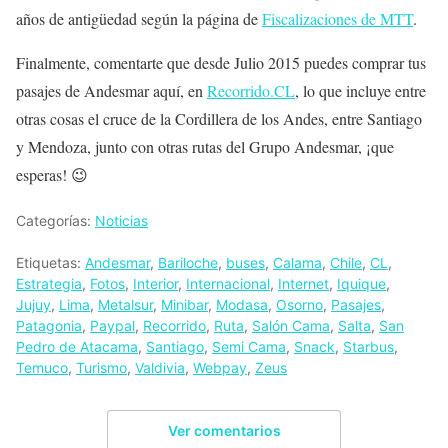
años de antigüedad según la página de
Fiscalizaciones de MTT
.
Finalmente, comentarte que desde Julio 2015 puedes comprar tus
pasajes de Andesmar aquí, en
Recorrido.CL
, lo que incluye entre
otras cosas el cruce de la Cordillera de los Andes, entre Santiago
y Mendoza, junto con otras rutas del Grupo Andesmar, ¡que
esperas! 😉
Categorías:
Noticias
Etiquetas:
Andesmar
,
Bariloche
,
buses
,
Calama
,
Chile
,
CL
,
Estrategia
,
Fotos
,
Interior
,
Internacional
,
Internet
,
Iquique
,
Jujuy
,
Lima
,
Metalsur
,
Minibar
,
Modasa
,
Osorno
,
Pasajes
,
Patagonia
,
Paypal
,
Recorrido
,
Ruta
,
Salón Cama
,
Salta
,
San
Pedro de Atacama
,
Santiago
,
Semi Cama
,
Snack
,
Starbus
,
Temuco
,
Turismo
,
Valdivia
,
Webpay
,
Zeus
Ver comentarios