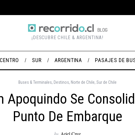
¡DESCUBRE CHILE & ARGENTINA!
CENTRO
SUR
ARGENTINA
PASAJES DE BU
Buses & Terminales
,
Destinos
,
Norte de Chile
,
Sur de Chile
 Apoquindo Se Consoli
Punto De Embarque
by
Ariel Cruz