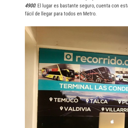
4900
. El lugar es bastante seguro, cuenta con e
fácil de llegar para todos en Metro.
S
e
a
r
c
h
f
o
r
: