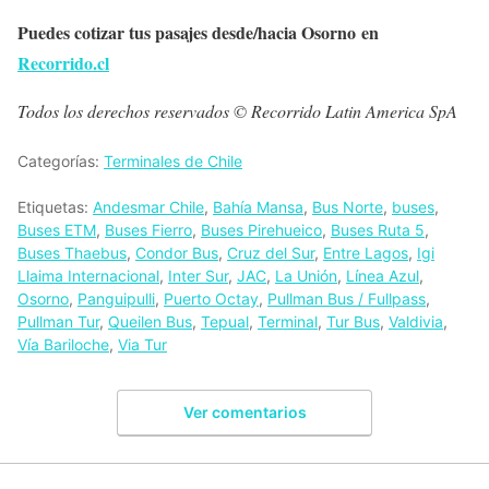
Puedes cotizar tus pasajes desde/hacia Osorno en
Recorrido.cl
Todos los derechos reservados © Recorrido Latin America SpA
Categorías:
Terminales de Chile
Etiquetas:
Andesmar Chile
,
Bahía Mansa
,
Bus Norte
,
buses
,
Buses ETM
,
Buses Fierro
,
Buses Pirehueico
,
Buses Ruta 5
,
Buses Thaebus
,
Condor Bus
,
Cruz del Sur
,
Entre Lagos
,
Igi
Llaima Internacional
,
Inter Sur
,
JAC
,
La Unión
,
Línea Azul
,
Osorno
,
Panguipulli
,
Puerto Octay
,
Pullman Bus / Fullpass
,
Pullman Tur
,
Queilen Bus
,
Tepual
,
Terminal
,
Tur Bus
,
Valdivia
,
Vía Bariloche
,
Via Tur
Ver comentarios