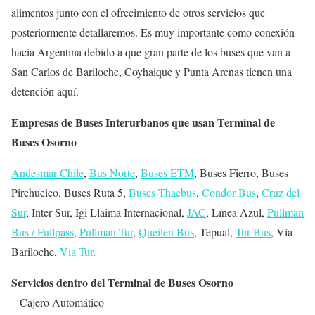
alimentos junto con el ofrecimiento de otros servicios que
posteriormente detallaremos. Es muy importante como conexión
hacia Argentina debido a que gran parte de los buses que van a
San Carlos de Bariloche, Coyhaique y Punta Arenas tienen una
detención aquí.
Empresas de Buses Interurbanos que usan Terminal de
Buses Osorno
Andesmar Chile
,
Bus Norte
,
Buses ETM
, Buses Fierro, Buses
Pirehueico, Buses Ruta 5,
Buses Thaebus
,
Condor Bus
,
Cruz del
Sur
, Inter Sur, Igi Llaima Internacional,
JAC
, Línea Azul,
Pullman
Bus / Fullpass
,
Pullman Tur
,
Queilen Bus
, Tepual,
Tur Bus
, Vía
Bariloche,
Via Tur
.
Servicios dentro del Terminal de Buses Osorno
– Cajero Automático