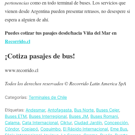
pertenencias
como en todo terminal de buses. Los servicios que
vienen desde Argentina pueden presentar retrasos, no desespere si
espera a alguien de ahí.
Puedes cotizar tus pasajes desde/hacia Viña del Mar en
Recorrido.cl
¡Cotiza pasajes de bus!
www.recorrido.cl
Todos los derechos reservados © Recorrido Latin America SpA
Categorías:
Terminales de Chile
Etiquetas:
Andesmar
,
Antofagasta
,
Bus Norte
,
Buses Cejer
,
Buses ETM
,
Buses Interregional
,
Buses JM
,
Buses Romani
,
Calama
,
Cata Internacional
,
Ciktur
,
Ciudad Jardín
,
Concepción
,
Cóndor
,
Copiapó
,
Coquimbo
,
El Rápido Internacional
,
Eme Bus
,