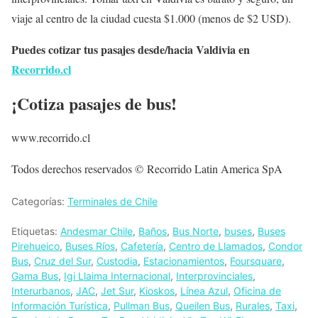
viaje al centro de la ciudad cuesta $1.000 (menos de $2 USD).
Puedes cotizar tus pasajes desde/hacia Valdivia en
Recorrido.cl
¡Cotiza pasajes de bus!
www.recorrido.cl
Todos derechos reservados © Recorrido Latin America SpA
Categorías:
Terminales de Chile
Etiquetas:
Andesmar Chile
,
Baños
,
Bus Norte
,
buses
,
Buses
Pirehueico
,
Buses Ríos
,
Cafetería
,
Centro de Llamados
,
Condor
Bus
,
Cruz del Sur
,
Custodia
,
Estacionamientos
,
Foursquare
,
Gama Bus
,
Igi Llaima Internacional
,
Interprovinciales
,
Interurbanos
,
JAC
,
Jet Sur
,
Kioskos
,
Línea Azul
,
Oficina de
Información Turística
,
Pullman Bus
,
Queilen Bus
,
Rurales
,
Taxi
,