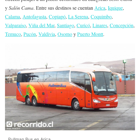
y
Salón Cama
. Entre sus destinos se cuentan
Arica
,
Iquique
,
Calama
,
Antofagasta
,
Copiapó
,
La Serena
,
Coquimbo
,
Valparaíso
,
Viña del Mar
,
Santiago
,
Curicó
,
Linares
,
Concepción
,
Temuco
,
Pucón
,
Valdivia
,
Osorno
y
Puerto Montt
.
Pullman Bus en Arica