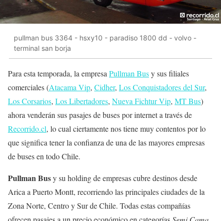
pullman bus 3364 - hsxy10 - paradiso 1800 dd - volvo -
terminal san borja
Para esta temporada, la empresa
Pullman Bus
y sus filiales
comerciales (
Atacama Vip
,
Cidher
,
Los Conquistadores del Sur
,
Los Corsarios
,
Los Libertadores
,
Nueva Fichtur Vip
,
MT Bus
)
ahora venderán sus pasajes de buses por internet a través de
Recorrido.cl
, lo cual ciertamente nos tiene muy contentos por lo
que significa tener la confianza de una de las mayores empresas
de buses en todo Chile.
Pullman Bus
y su holding de empresas cubre destinos desde
Arica a Puerto Montt, recorriendo las principales ciudades de la
Zona Norte, Centro y Sur de Chile. Todas estas compañías
ofrecen pasajes a un precio económico en categorías
Semi Cama