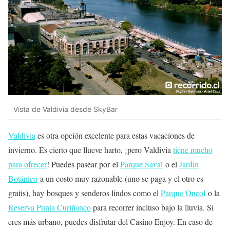
Vista de Valdivia desde SkyBar
Valdivia
es otra opción excelente para estas vacaciones de
invierno. Es cierto que llueve harto, ¡pero Valdivia
tiene mucho
para ofrecer
! Puedes pasear por el
Parque Saval
o el
Jardín
Botánico
a un costo muy razonable (uno se paga y el otro es
gratis), hay bosques y senderos lindos como el
Parque Oncol
o la
Reserva Punta Curiñanco
para recorrer incluso bajo la lluvia. Si
eres más urbano, puedes disfrutar del Casino Enjoy. En caso de