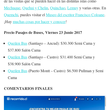
de las visitas que se pueden hacer en las distintas islas como
Mechuque
,
Quehui y Chelin
,
Quinchao
,
Lemuy
y varias otras. En
Quemchi
, puedes visitar el
Museo del escritor Francisco Coloane
.
¡Hay
muchas cosas por hacer y conocer
!
Precio Pasajes de Buses, Viernes 23 Junio 2017
Queilen Bus
(Santiago – Ancud): $30.300 Semi Cama y
$37.800 Salón Cama
Queilen Bus
(Santiago – Castro): $31.400 Semi Cama y
$38.900 Salón Cama
Queilen Bus
(Puerto Montt – Castro): $6.500 Pullman y Semi
Cama
COMENTARIOS FINALES