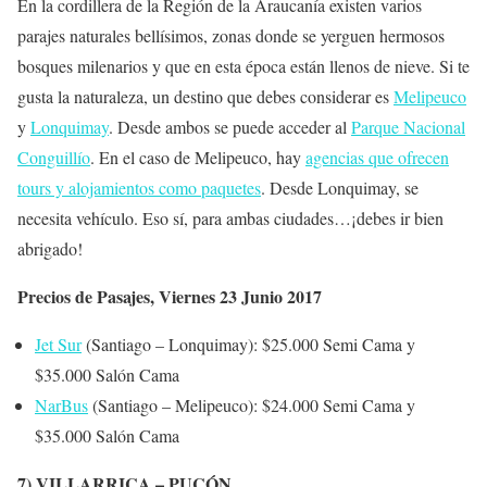
En la cordillera de la Región de la Araucanía existen varios
parajes naturales bellísimos, zonas donde se yerguen hermosos
bosques milenarios y que en esta época están llenos de nieve. Si te
gusta la naturaleza, un destino que debes considerar es
Melipeuco
y
Lonquimay
. Desde ambos se puede acceder al
Parque Nacional
Conguillío
. En el caso de Melipeuco, hay
agencias que ofrecen
tours y alojamientos como paquetes
. Desde Lonquimay, se
necesita vehículo. Eso sí, para ambas ciudades…¡debes ir bien
abrigado!
Precios de Pasajes, Viernes 23 Junio 2017
Jet Sur
(Santiago – Lonquimay): $25.000 Semi Cama y
$35.000 Salón Cama
NarBus
(Santiago – Melipeuco): $24.000 Semi Cama y
$35.000 Salón Cama
7) VILLARRICA – PUCÓN