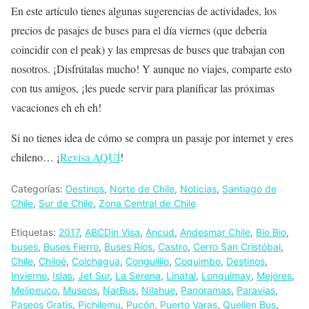
En este artículo tienes algunas sugerencias de actividades, los
precios de pasajes de buses para el día viernes (que debería
coincidir con el peak) y las empresas de buses que trabajan con
nosotros. ¡Disfrútalas mucho! Y aunque no viajes, comparte esto
con tus amigos, ¡les puede servir para planificar las próximas
vacaciones eh eh eh!
Si no tienes idea de cómo se compra un pasaje por internet y eres
chileno… ¡
Revisa AQUÍ
!
Categorías:
Destinos
,
Norte de Chile
,
Noticias
,
Santiago de
Chile
,
Sur de Chile
,
Zona Central de Chile
Etiquetas:
2017
,
ABCDin Visa
,
Ancud
,
Andesmar Chile
,
Bio Bio
,
buses
,
Buses Fierro
,
Buses Ríos
,
Castro
,
Cerro San Cristóbal
,
Chile
,
Chiloé
,
Colchagua
,
Conguillío
,
Coquimbo
,
Destinos
,
Invierno
,
Islas
,
Jet Sur
,
La Serena
,
Linatal
,
Lonquimay
,
Mejores
,
Melipeuco
,
Museos
,
NarBus
,
Nilahue
,
Panoramas
,
Paravias
,
Paseos Gratis
,
Pichilemu
,
Pucón
,
Puerto Varas
,
Queilen Bus
,