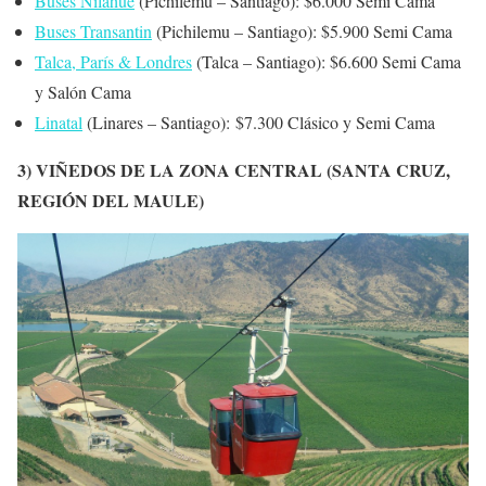
Buses Nilahue
(Pichilemu – Santiago): $6.000 Semi Cama
Buses Transantin
(Pichilemu – Santiago): $5.900 Semi Cama
Talca, París & Londres
(Talca – Santiago): $6.600 Semi Cama
y Salón Cama
Linatal
(Linares – Santiago): $7.300 Clásico y Semi Cama
3) VIÑEDOS DE LA ZONA CENTRAL (SANTA CRUZ,
REGIÓN DEL MAULE)