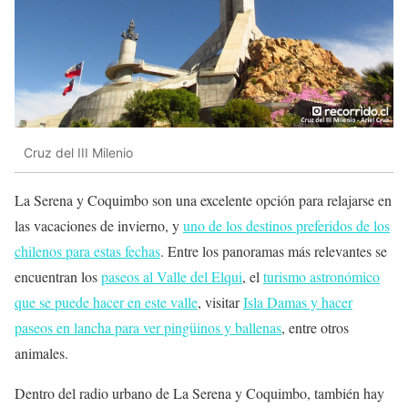
Cruz del III Milenio
La Serena y Coquimbo son una excelente opción para relajarse en
las vacaciones de invierno, y
uno de los destinos preferidos de los
chilenos para estas fechas
. Entre los panoramas más relevantes se
encuentran los
paseos al Valle del Elqui
, el
turismo astronómico
que se puede hacer en este valle
, visitar
Isla Damas y hacer
paseos en lancha para ver pingüinos y ballenas
, entre otros
animales.
Dentro del radio urbano de La Serena y Coquimbo, también hay