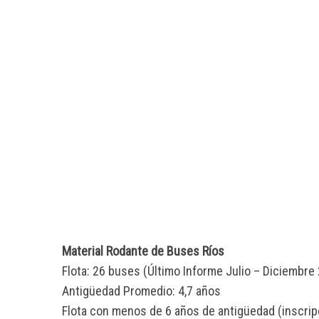
S
e
a
r
c
h
f
o
r
:
Material Rodante de Buses Ríos
Flota: 26 buses (Último Informe Julio – Diciembre
Antigüedad Promedio: 4,7 años
Flota con menos de 6 años de antigüedad (inscri