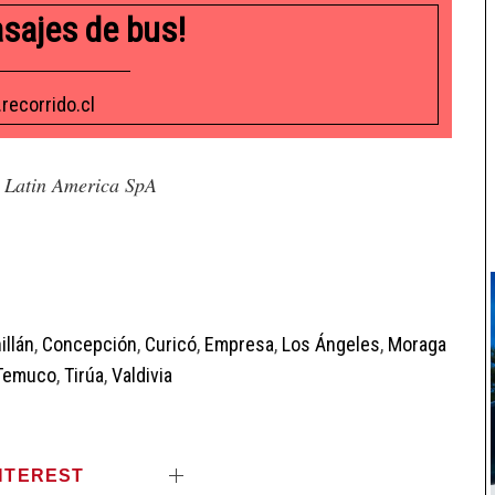
asajes de bus!
recorrido.cl
 Latin America SpA
illán
,
Concepción
,
Curicó
,
Empresa
,
Los Ángeles
,
Moraga
Temuco
,
Tirúa
,
Valdivia
NTEREST