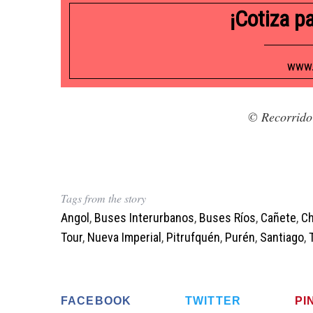
¡Cotiza p
www.
© Recorrido
Tags from the story
Angol
,
Buses Interurbanos
,
Buses Ríos
,
Cañete
,
Ch
Tour
,
Nueva Imperial
,
Pitrufquén
,
Purén
,
Santiago
,
FACEBOOK
TWITTER
PI