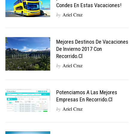
Condes En Estas Vacaciones!
by
Ariel Cruz
Mejores Destinos De Vacaciones
De Invierno 2017 Con
Recorrido.cl
S
by
Ariel Cruz
e
a
r
c
h
Potenciamos A Las Mejores
f
Empresas En Recorrido.cl
o
by
Ariel Cruz
r
: