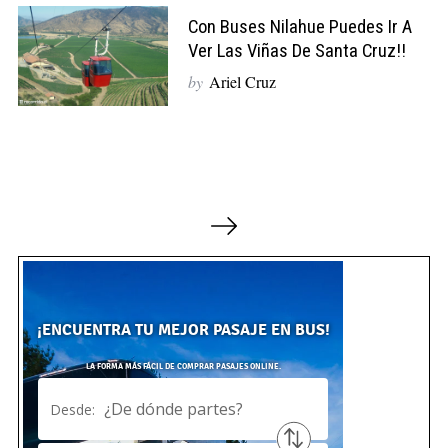
Con Buses Nilahue Puedes Ir A
Ver Las Viñas De Santa Cruz!!
by
Ariel Cruz
N
a
v
e
g
a
c
i
ó