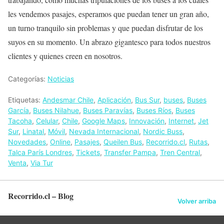
les vendemos pasajes, esperamos que puedan tener un gran año,
un turno tranquilo sin problemas y que puedan disfrutar de los
suyos en su momento. Un abrazo gigantesco para todos nuestros
clientes y quienes creen en nosotros.
Categorías:
Noticias
Etiquetas:
Andesmar Chile
,
Aplicación
,
Bus Sur
,
buses
,
Buses
García
,
Buses Nilahue
,
Buses Paravías
,
Buses Ríos
,
Buses
Tacoha
,
Celular
,
Chile
,
Google Maps
,
Innovación
,
Internet
,
Jet
Sur
,
Linatal
,
Móvil
,
Nevada Internacional
,
Nordic Buss
,
Novedades
,
Online
,
Pasajes
,
Queilen Bus
,
Recorrido.cl
,
Rutas
,
Talca París Londres
,
Tickets
,
Transfer Pampa
,
Tren Central
,
Venta
,
Via Tur
Recorrido.cl – Blog
Volver arriba