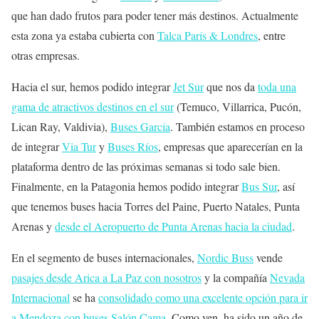
que han dado frutos para poder tener más destinos. Actualmente
esta zona ya estaba cubierta con
Talca París & Londres
, entre
otras empresas.
Hacia el sur, hemos podido integrar
Jet Sur
que nos da
toda una
gama de atractivos destinos en el sur
(Temuco, Villarrica, Pucón,
Lican Ray, Valdivia),
Buses García
. También estamos en proceso
de integrar
Via Tur
y
Buses Ríos
, empresas que aparecerían en la
plataforma dentro de las próximas semanas si todo sale bien.
Finalmente, en la Patagonia hemos podido integrar
Bus Sur
, así
que tenemos buses hacia Torres del Paine, Puerto Natales, Punta
Arenas y
desde el Aeropuerto de Punta Arenas hacia la ciudad
.
En el segmento de buses internacionales,
Nordic Buss
vende
pasajes desde Arica a La Paz con nosotros
y la compañía
Nevada
Internacional
se ha
consolidado como una excelente opción para ir
a Mendoza con buses Salón Cama
. Como ven, ha sido un año de