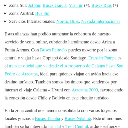
Zona Sur:
Jet Sur
,
Buses García
,
Via Tur
(*),
Buses Ríos
(*)
Zona Austral:
Bus Sur
Servicios Internacionales:
Nordic Buss
,
Nevada Internacional
Estas alianzas han podido aumentar la cobertura de nuestro
servicio de venta online, cubriendo literalmente desde Arica a
Punta Arenas. Con
Buses Paravías
puedes moverte por la zona
central y viajar hasta Copiapó desde Santiago.
Transfer Pampa
es
el
transfer oficial que va desde el Aeropuerto de Calama hasta San
Pedro de Atacama
, ideal para quienes viajan en avión hacia ese
destino turístico. También somos los únicos que vendemos por
internet el viaje Calama – Uyuni con
Atacama 2000
, favoreciendo
la conexión desde Chile y Bolivia en este circuito turístico.
En la zona central nos hemos consolidado con varios trayectos
locales gracias a
Buses Tacoha
y
Buses Nilahue
. Este último mes
también se ha integrado
Linatal
y
Tren Central
, arduos esfuerzos