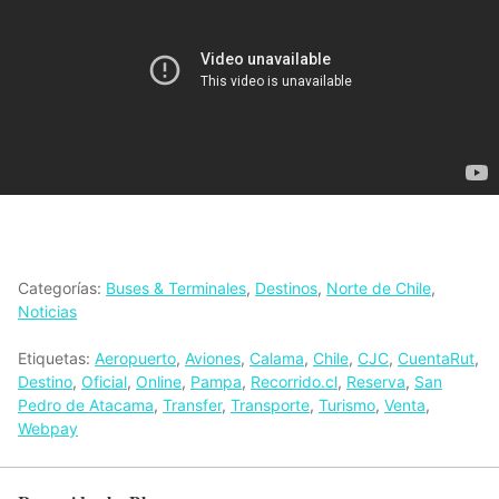
Categorías:
Buses & Terminales
,
Destinos
,
Norte de Chile
,
Noticias
Etiquetas:
Aeropuerto
,
Aviones
,
Calama
,
Chile
,
CJC
,
CuentaRut
,
Destino
,
Oficial
,
Online
,
Pampa
,
Recorrido.cl
,
Reserva
,
San
Pedro de Atacama
,
Transfer
,
Transporte
,
Turismo
,
Venta
,
Webpay