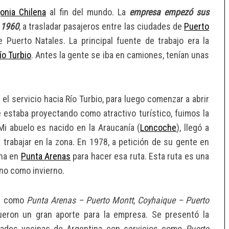
onia Chilena
al fin del mundo. La
empresa empezó sus
– 1960
, a trasladar pasajeros entre las ciudades de
Puerto
e Puerto Natales. La principal fuente de trabajo era la
ío Turbio
. Antes la gente se iba en camiones, tenían unas
el servicio hacia Río Turbio, para luego comenzar a abrir
 estaba proyectando como atractivo turístico, fuimos la
Mi abuelo es nacido en la Araucanía (
Loncoche
), llegó a
a trabajar en la zona. En 1978, a petición de su gente en
ina en
Punta Arenas
para hacer esa ruta. Esta ruta es una
ano como invierno.
as como
Punta Arenas – Puerto Montt
,
Coyhaique – Puerto
eron un gran aporte para la empresa. Se presentó la
udades vecinas de Argentina con servicios como
Puerto