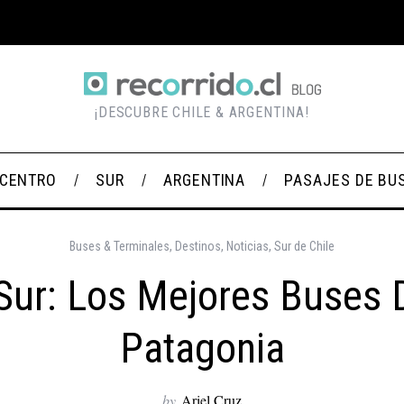
¡DESCUBRE CHILE & ARGENTINA!
CENTRO
SUR
ARGENTINA
PASAJES DE BU
Buses & Terminales
,
Destinos
,
Noticias
,
Sur de Chile
Sur: Los Mejores Buses 
Patagonia
by
Ariel Cruz