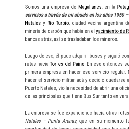
Somos una empresa de
Magallanes
, en la
Patag
servicios a través de mi abuelo en los años 1950 
Natales
y
Río Turbio
, ciudad vecina argentina d
S
minería de carbón que había en el
yacimiento de R
e
bancas
atrás, así se trasladaban los mineros.
a
r
c
Luego de eso, él pudo adquirir buses y siguió con 
h
rutas hacia
Torres del Paine
. En ese entonces se
f
primera empresa en hacer ese servicio regular. 
o
hacer el servicio militar acá y decidió quedarse 
r
:
Puerto Natales, vio la necesidad de abrir una ofic
de las principales que tiene Bus Sur tanto en ver
La empresa se fue expandiendo hacia otras rut
Natales – Punta Arenas
, que en su momento fu
oportunidad de hacer conectividad con las ci