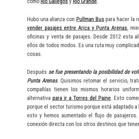
como
Río Gallegos
y
Río Grande
.
Hubo una alianza con
Pullman Bus
para hacer la 
vender pasajes entre Arica y Punta Arenas
, mi
oficinas y venta de pasajes. Desde 2012 esta a
ellos de todos modos. Es una ruta muy complicada p
cosas.
Después
se fue presentando la posibilidad de volv
Punta Arenas
. Quisimos retomar el servicio, tra
compañías tienen los mismos horarios unifor
alternativa
para ir a Torres del Paine
. Esto come
porque el sector turismo porque está adaptado a 
esto y hemos aumentado el flujo de pasajeros.
conexión directa con los otros destinos que ten