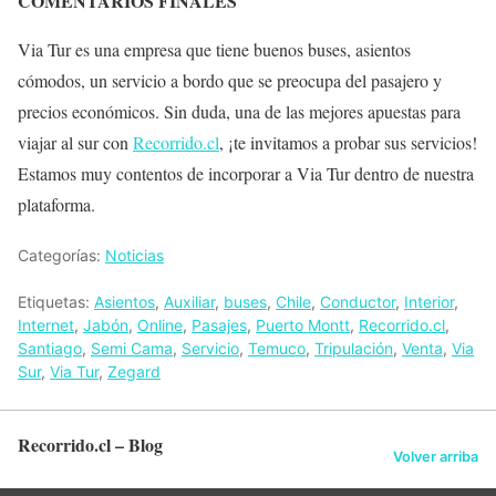
COMENTARIOS FINALES
Via Tur es una empresa que tiene buenos buses, asientos
cómodos, un servicio a bordo que se preocupa del pasajero y
precios económicos. Sin duda, una de las mejores apuestas para
viajar al sur con
Recorrido.cl
, ¡te invitamos a probar sus servicios!
Estamos muy contentos de incorporar a Via Tur dentro de nuestra
plataforma.
Categorías:
Noticias
Etiquetas:
Asientos
,
Auxiliar
,
buses
,
Chile
,
Conductor
,
Interior
,
Internet
,
Jabón
,
Online
,
Pasajes
,
Puerto Montt
,
Recorrido.cl
,
Santiago
,
Semi Cama
,
Servicio
,
Temuco
,
Tripulación
,
Venta
,
Via
Sur
,
Via Tur
,
Zegard
Recorrido.cl – Blog
Volver arriba