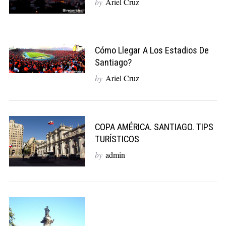
by
Ariel Cruz
Cómo Llegar A Los Estadios De
Santiago?
by
Ariel Cruz
COPA AMÉRICA. SANTIAGO. TIPS
TURÍSTICOS
by
admin
S
e
a