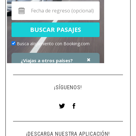
t
r
a
d
a
s
¡SÍGUENOS!
¡DESCARGA NUESTRA APLICACIÓN!