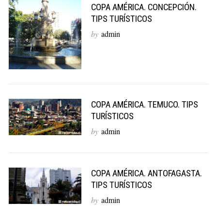
COPA AMÉRICA. CONCEPCIÓN.
r
TIPS TURÍSTICOS
c
h
by
admin
f
o
r
:
COPA AMÉRICA. TEMUCO. TIPS
TURÍSTICOS
by
admin
COPA AMÉRICA. ANTOFAGASTA.
TIPS TURÍSTICOS
by
admin