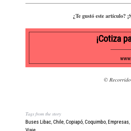
¿Te gustó este artículo? 
¡Cotiza p
www.
© Recorrido
Tags from the story
Buses Libac
,
Chile
,
Copiapó
,
Coquimbo
,
Empresas
,
Viaje