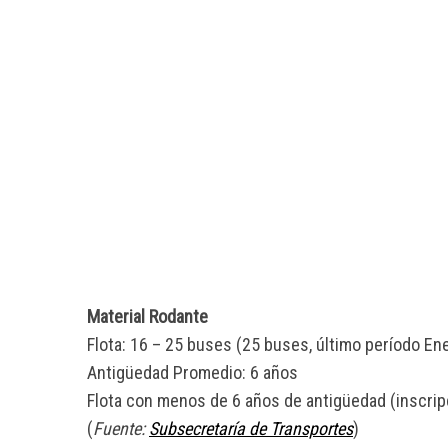
S
e
a
r
c
h
f
o
r
:
Material Rodante
Flota: 16 – 25 buses (25 buses, último período En
Antigüedad Promedio: 6 años
Flota con menos de 6 años de antigüedad (inscri
(
Fuente:
Subsecretaría de Transportes
)