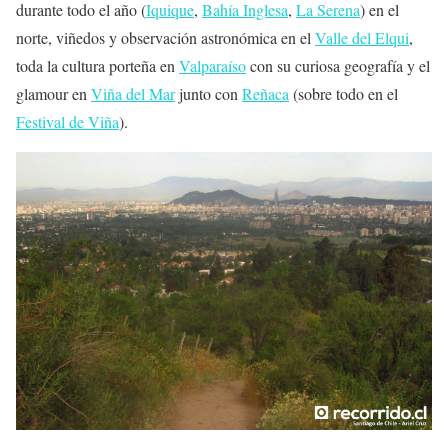
durante todo el año (
Iquique
,
Bahía Inglesa
,
La Serena
) en el
norte, viñedos y observación astronómica en el
Valle del Elqui
,
toda la cultura porteña en
Valparaíso
con su curiosa geografía y el
glamour en
Viña del Mar
junto con
Reñaca
(sobre todo en el
Festival de Viña
).