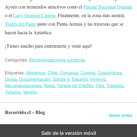
Aysén con tremendos atractivos como el
Parque Nacional Queulat
o el
Lago General Carrera
. Finalmente, en la zona más austral,
Torres del Paine
junto con Punta Arenas y las travesías que se
hacen hacia la Antártica.
¡Tienes mucho para entretenerte y venir aquí!
Categorías:
Recomendaciones turísticas
Etiquetas:
Alimentos
,
Chile
,
Consejos
,
Control
,
Costumbres
,
Divisa
,
Documentación
,
Dónde ir
,
Español
,
Invierno
,
Recomendaciones
,
Ropa
,
Tarjeta de Crédito
,
Tips
,
Trámites
,
Turismo
,
Verano
Recorrido.cl – Blog
Volver arriba
Salir de la versión móvil