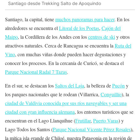
Santiago desde Trekking Salto de Apoquindo
Santiago, la capital, tiene
muchos panoramas para hacer
. En los
alrededores se encuentra el
Litoral de los Poetas
,
Cajón del
Maipo
, la Cordillera de los Andes con los
centros de ski
y otros
atractivos naturales. Cerca de Rancagua se encuentra la
Ruta del
Vino
, con muchas viñas donde pueden hacer degustaciones y
conocer los procesos. En la cercanía de Curicó, se destaca el
Parque Nacional Radal 7 Tazas
.
En el sur, se destacan los
Saltos del Laja
, la belleza de
Pucón
y
los parques nacionales que le rodean (Villarrica,
Conguillío
), la
ciudad de Valdivia conocida por sus ríos navegables y ser una
ciudad con gran influencia alemana
, los entornos turísticos que se
encuentran en el Lago Llanquihue (
Frutillar
,
Puerto Varas
) y
Lago Todos los Santos (
Parque Nacional Vicente Pérez Rosales
),
la mítica isla grande de Chiloé, nuestra Patagonia en la región de