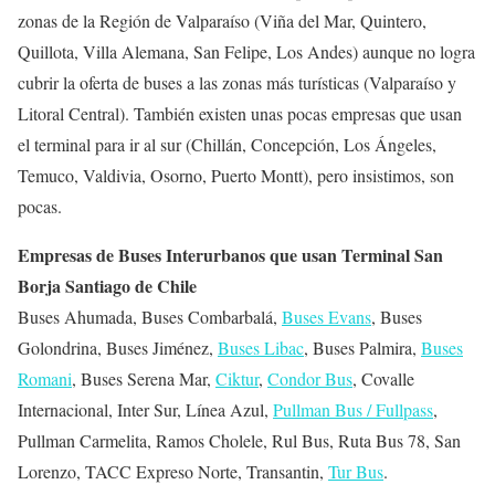
zonas de la Región de Valparaíso (Viña del Mar, Quintero,
Quillota, Villa Alemana, San Felipe, Los Andes) aunque no logra
cubrir la oferta de buses a las zonas más turísticas (Valparaíso y
Litoral Central). También existen unas pocas empresas que usan
el terminal para ir al sur (Chillán, Concepción, Los Ángeles,
Temuco, Valdivia, Osorno, Puerto Montt), pero insistimos, son
pocas.
Empresas de Buses Interurbanos que usan Terminal San
Borja Santiago de Chile
Buses Ahumada, Buses Combarbalá,
Buses Evans
, Buses
Golondrina, Buses Jiménez,
Buses Libac
, Buses Palmira,
Buses
Romani
, Buses Serena Mar,
Ciktur
,
Condor Bus
, Covalle
Internacional, Inter Sur, Línea Azul,
Pullman Bus / Fullpass
,
Pullman Carmelita, Ramos Cholele, Rul Bus, Ruta Bus 78, San
Lorenzo, TACC Expreso Norte, Transantin,
Tur Bus
.