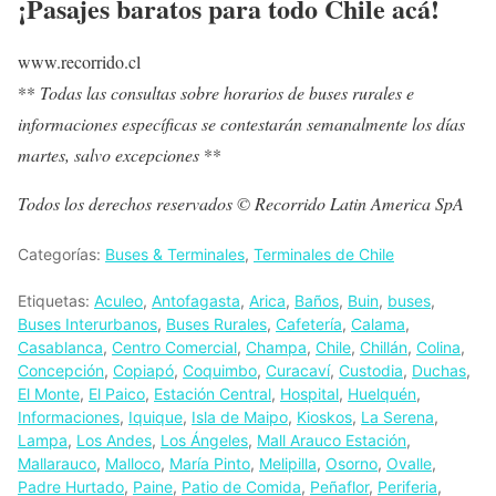
¡Pasajes baratos para todo Chile acá!
www.recorrido.cl
**
Todas las consultas sobre horarios de buses rurales e
informaciones específicas se contestarán semanalmente los días
martes, salvo excepciones
**
Todos los derechos reservados © Recorrido Latin America SpA
Categorías:
Buses & Terminales
,
Terminales de Chile
Etiquetas:
Aculeo
,
Antofagasta
,
Arica
,
Baños
,
Buin
,
buses
,
Buses Interurbanos
,
Buses Rurales
,
Cafetería
,
Calama
,
Casablanca
,
Centro Comercial
,
Champa
,
Chile
,
Chillán
,
Colina
,
Concepción
,
Copiapó
,
Coquimbo
,
Curacaví
,
Custodia
,
Duchas
,
El Monte
,
El Paico
,
Estación Central
,
Hospital
,
Huelquén
,
Informaciones
,
Iquique
,
Isla de Maipo
,
Kioskos
,
La Serena
,
Lampa
,
Los Andes
,
Los Ángeles
,
Mall Arauco Estación
,
Mallarauco
,
Malloco
,
María Pinto
,
Melipilla
,
Osorno
,
Ovalle
,
Padre Hurtado
,
Paine
,
Patio de Comida
,
Peñaflor
,
Periferia
,