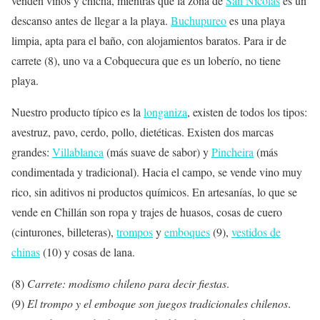
venden vinos y chicha, mientras que la zona de
San Nicolás
es un
descanso antes de llegar a la playa.
Buchupureo
es una playa
limpia, apta para el baño, con alojamientos baratos. Para ir de
carrete (8), uno va a Cobquecura que es un loberío, no tiene
playa.
Nuestro producto típico es la
longaniza
, existen de todos los tipos:
avestruz, pavo, cerdo, pollo, dietéticas. Existen dos marcas
grandes:
Villablanca
(más suave de sabor) y
Pincheira
(más
condimentada y tradicional). Hacia el campo, se vende vino muy
rico, sin aditivos ni productos químicos. En artesanías, lo que se
vende en Chillán son ropa y trajes de huasos, cosas de cuero
(cinturones, billeteras),
trompos
y
emboques
(9),
vestidos de
chinas
(10) y cosas de lana.
(8)
Carrete: modismo chileno para decir fiestas
.
(9)
El trompo y el emboque son juegos tradicionales chilenos
.