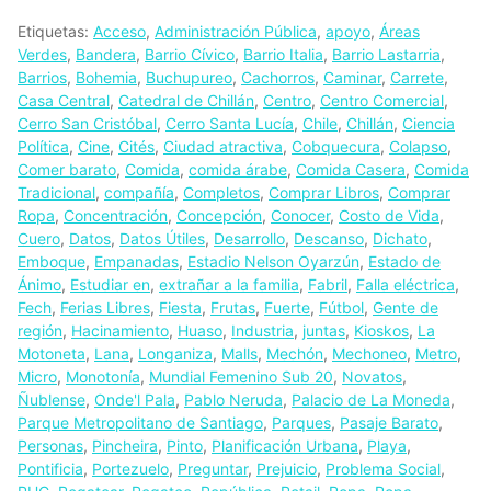
Etiquetas:
Acceso
,
Administración Pública
,
apoyo
,
Áreas
Verdes
,
Bandera
,
Barrio Cívico
,
Barrio Italia
,
Barrio Lastarria
,
Barrios
,
Bohemia
,
Buchupureo
,
Cachorros
,
Caminar
,
Carrete
,
Casa Central
,
Catedral de Chillán
,
Centro
,
Centro Comercial
,
Cerro San Cristóbal
,
Cerro Santa Lucía
,
Chile
,
Chillán
,
Ciencia
Política
,
Cine
,
Cités
,
Ciudad atractiva
,
Cobquecura
,
Colapso
,
Comer barato
,
Comida
,
comida árabe
,
Comida Casera
,
Comida
Tradicional
,
compañía
,
Completos
,
Comprar Libros
,
Comprar
Ropa
,
Concentración
,
Concepción
,
Conocer
,
Costo de Vida
,
Cuero
,
Datos
,
Datos Útiles
,
Desarrollo
,
Descanso
,
Dichato
,
Emboque
,
Empanadas
,
Estadio Nelson Oyarzún
,
Estado de
Ánimo
,
Estudiar en
,
extrañar a la familia
,
Fabril
,
Falla eléctrica
,
Fech
,
Ferias Libres
,
Fiesta
,
Frutas
,
Fuerte
,
Fútbol
,
Gente de
región
,
Hacinamiento
,
Huaso
,
Industria
,
juntas
,
Kioskos
,
La
Motoneta
,
Lana
,
Longaniza
,
Malls
,
Mechón
,
Mechoneo
,
Metro
,
Micro
,
Monotonía
,
Mundial Femenino Sub 20
,
Novatos
,
Ñublense
,
Onde'l Pala
,
Pablo Neruda
,
Palacio de La Moneda
,
Parque Metropolitano de Santiago
,
Parques
,
Pasaje Barato
,
Personas
,
Pincheira
,
Pinto
,
Planificación Urbana
,
Playa
,
Pontificia
,
Portezuelo
,
Preguntar
,
Prejuicio
,
Problema Social
,