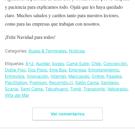
y paciencia para explicarnos todo. Ojalá que les haya quedado
claro. Muchos saludos y cariños tanto para nuestros lectores,
como para las empresas que trabajan con nosotros.
¡Feliz Navidad para todos!
Categorías:
Buses & Terminales
,
Noticias
Etiquetas:
8x2
,
Auxiliar
,
buses
,
Cama Suite
,
Chile
,
Concepción
,
Doble Piso
,
Dos Pisos
,
Eme Bus
,
Empresa
,
Entretenimiento
,
Entrevista
,
Innovación
,
Internet
,
Marcopolo
,
Online
,
Pasajes
,
PlayStation
,
Premium
,
Recorrido.cl
,
Salón Cama
,
Santiago
,
Scania
,
Semi Cama
,
Talcahuano
,
Tomé
,
Transporte
,
Valparaíso
,
Viña del Mar
Ver comentarios