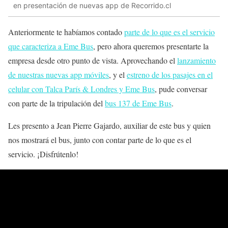
en presentación de nuevas app de Recorrido.cl
Anteriormente te habíamos contado
parte de lo que es el servicio
que caracteriza a Eme Bus
, pero ahora queremos presentarte la
empresa desde otro punto de vista. Aprovechando el
lanzamiento
de nuestras nuevas app móviles
, y el
estreno de los pasajes en el
celular con Talca París & Londres y Eme Bus
, pude conversar
con parte de la tripulación del
bus 137 de Eme Bus
.
Les presento a Jean Pierre Gajardo, auxiliar de este bus y quien
nos mostrará el bus, junto con contar parte de lo que es el
servicio. ¡Disfrútenlo!