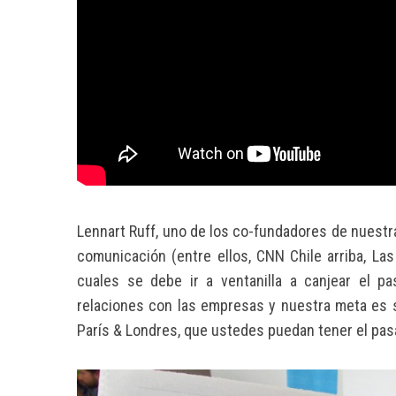
S
e
a
r
c
h
f
o
Lennart Ruff, uno de los co-fundadores de nuestr
r
comunicación (entre ellos, CNN Chile arriba, La
:
cuales se debe ir a ventanilla a canjear el p
relaciones con las empresas y nuestra meta es
París & Londres, que ustedes puedan tener el pas