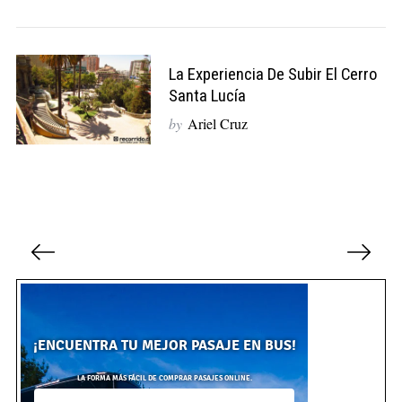
La Experiencia De Subir El Cerro
Santa Lucía
by
Ariel Cruz
N
a
v
e
g
a
c