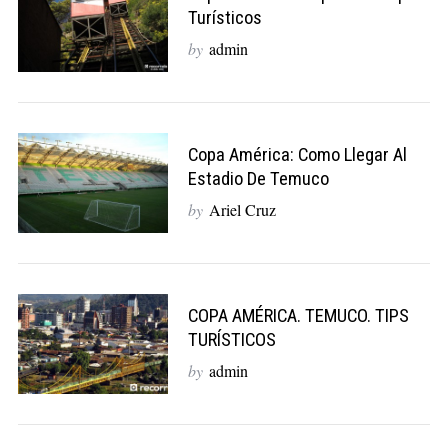
Turísticos
by
admin
Copa América: Como Llegar Al
Estadio De Temuco
by
Ariel Cruz
S
e
a
r
c
COPA AMÉRICA. TEMUCO. TIPS
h
TURÍSTICOS
f
by
admin
o
r
: