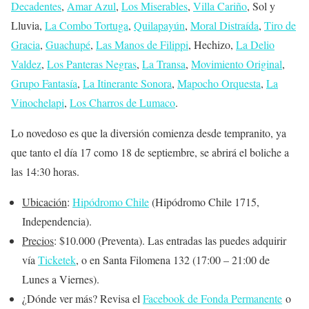
Decadentes
,
Amar Azul
,
Los Miserables
,
Villa Cariño
, Sol y
Lluvia,
La Combo Tortuga
,
Quilapayún
,
Moral Distraída
,
Tiro de
Gracia
,
Guachupé
,
Las Manos de Filippi
, Hechizo,
La Delio
Valdez
,
Los Panteras Negras
,
La Transa
,
Movimiento Original
,
Grupo Fantasía
,
La Itinerante Sonora
,
Mapocho Orquesta
,
La
Vinochelapi
,
Los Charros de Lumaco
.
Lo novedoso es que la diversión comienza desde tempranito, ya
que tanto el día 17 como 18 de septiembre, se abrirá el boliche a
las 14:30 horas.
Ubicación
:
Hipódromo Chile
(Hipódromo Chile 1715,
Independencia).
Precios
: $10.000 (Preventa). Las entradas las puedes adquirir
vía
Ticketek
, o en Santa Filomena 132 (17:00 – 21:00 de
Lunes a Viernes).
¿
Dónde ver más
? Revisa el
Facebook de Fonda Permanente
o