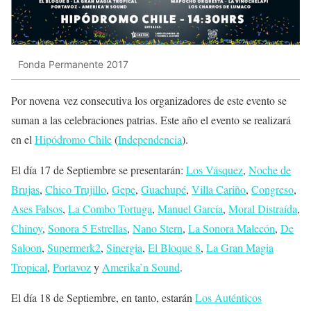
Fonda Permanente 2017
Por novena vez consecutiva los organizadores de este evento se
suman a las celebraciones patrias. Este año el evento se realizará
en el
Hipódromo Chile
(
Independencia
).
El día 17 de Septiembre se presentarán:
Los Vásquez
,
Noche de
Brujas
,
Chico Trujillo
,
Gepe
,
Guachupé
,
Villa Cariño
,
Congreso
,
Ases Falsos
,
La Combo Tortuga
,
Manuel García
,
Moral Distraída
,
Chinoy
,
Sonora 5 Estrellas
,
Nano Stern
,
La Sonora Malecón
,
De
Saloon
,
Supermerk2
,
Sinergia
,
El Bloque 8
,
La Gran Magia
Tropical
,
Portavoz
y
Amerika’n Sound
.
El día 18 de Septiembre, en tanto, estarán
Los Auténticos