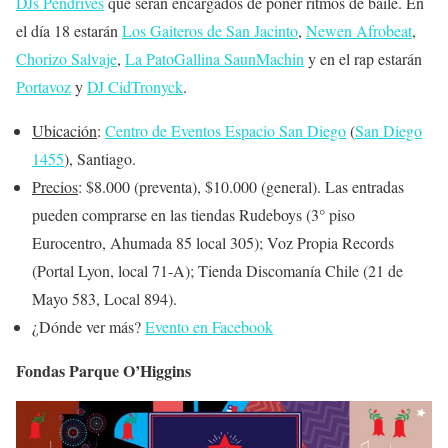
DJs Pendrives
que serán encargados de poner ritmos de baile. En
el día 18 estarán
Los Gaiteros de San Jacinto
,
Newen Afrobeat
,
Chorizo Salvaje
,
La PatoGallina SaunMachin
y en el rap estarán
Portavoz
y
DJ CidTronyck
.
Ubicación
:
Centro de Eventos Espacio San Diego
(
San Diego
1455
), Santiago.
Precios
: $8.000 (preventa), $10.000 (general). Las entradas
pueden comprarse en las tiendas Rudeboys (3° piso
Eurocentro, Ahumada 85 local 305); Voz Propia Records
(Portal Lyon, local 71-A); Tienda Discomanía Chile (21 de
Mayo 583, Local 894).
¿
Dónde ver más
?
Evento en Facebook
Fondas Parque O’Higgins