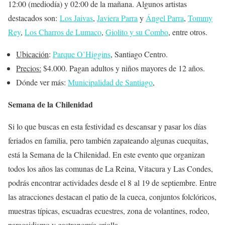
12:00 (mediodía) y 02:00 de la mañana. Algunos artistas
destacados son:
Los Jaivas
,
Javiera Parra
y
Ángel Parra
,
Tommy
Rey
,
Los Charros de Lumaco
,
Giolito y su Combo
, entre otros.
Ubicación
:
Parque O’Higgins
, Santiago Centro.
Precios:
$4.000. Pagan adultos y niños mayores de 12 años.
Dónde ver más:
Municipalidad de Santiago
,
Semana de la Chilenidad
Si lo que buscas en esta festividad es descansar y pasar los días
feriados en familia, pero también zapateando algunas cuequitas,
está la Semana de la Chilenidad. En este evento que organizan
todos los años las comunas de La Reina, Vitacura y Las Condes,
podrás encontrar actividades desde el 8 al 19 de septiembre. Entre
las atracciones destacan el patio de la cueca, conjuntos folclóricos,
muestras típicas, escuadras ecuestres, zona de volantines, rodeo,
paracaidismo y gastronomía criolla.