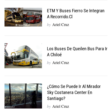
ETM Y Buses Fierro Se Integran
A Recorrido.cl
by
Ariel Cruz
Los Buses De Queilen Bus Para Ir
A Chiloé
by
Ariel Cruz
¿Cómo Se Puede Ir Al Mirador
Sky Costanera Center En
Santiago?
by
Ariel Cruz