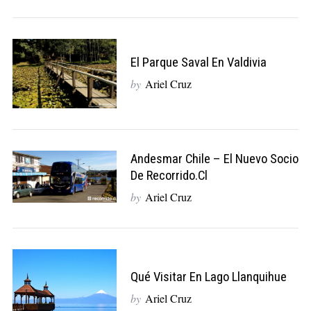
S
e
a
El Parque Saval En Valdivia
r
c
by
Ariel Cruz
h
f
o
r
Andesmar Chile – El Nuevo Socio
:
De Recorrido.cl
by
Ariel Cruz
Qué Visitar En Lago Llanquihue
by
Ariel Cruz