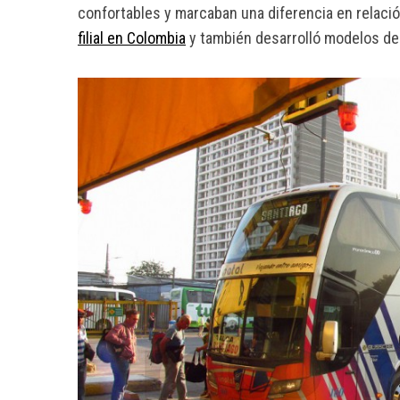
confortables y marcaban una diferencia en relaci
filial en Colombia
y también desarrolló modelos de
S
e
a
r
c
h
f
o
r
: