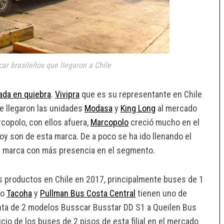
car brasileños que llegaron a Chile
rada en quiebra
.
Vivipra
que es su representante en Chile
ue llegaron las unidades
Modasa
y
King Long
al mercado
copolo, con ellos afuera,
Marcopolo
creció mucho en el
y son de esta marca. De a poco se ha ido llenando el
a marca con más presencia en el segmento.
 productos en Chile en 2017, principalmente buses de 1
mo
Tacoha
y
Pullman Bus Costa Central
tienen uno de
venta de 2 modelos Busscar Busstar DD S1 a Queilen Bus
cio de los buses de 2 pisos de esta filial en el mercado