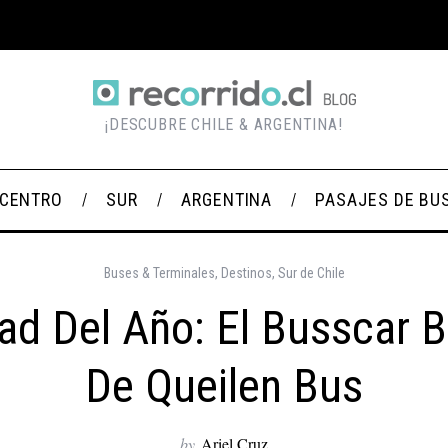
¡DESCUBRE CHILE & ARGENTINA!
CENTRO
SUR
ARGENTINA
PASAJES DE BU
Buses & Terminales
,
Destinos
,
Sur de Chile
d Del Año: El Busscar 
De Queilen Bus
by
Ariel Cruz