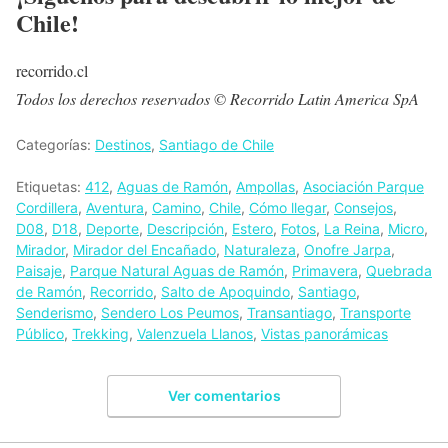
Chile!
recorrido.cl
Todos los derechos reservados © Recorrido Latin America SpA
Categorías:
Destinos
,
Santiago de Chile
Etiquetas:
412
,
Aguas de Ramón
,
Ampollas
,
Asociación Parque
Cordillera
,
Aventura
,
Camino
,
Chile
,
Cómo llegar
,
Consejos
,
D08
,
D18
,
Deporte
,
Descripción
,
Estero
,
Fotos
,
La Reina
,
Micro
,
Mirador
,
Mirador del Encañado
,
Naturaleza
,
Onofre Jarpa
,
Paisaje
,
Parque Natural Aguas de Ramón
,
Primavera
,
Quebrada
de Ramón
,
Recorrido
,
Salto de Apoquindo
,
Santiago
,
Senderismo
,
Sendero Los Peumos
,
Transantiago
,
Transporte
Público
,
Trekking
,
Valenzuela Llanos
,
Vistas panorámicas
Ver comentarios