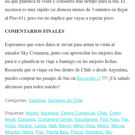
así que planifica tu visita y considera más tiempo para la fila. El
ascensor es muy rápido (se demora menos de 3 minutos en llegar
al Piso 61), pero eso no implica que vayas a esperar poco.
COMENTARIOS FINALES
Esperamos que estos datos te sirvan para armar tu visita al
mirador Sky Costanera, junto con aprovechar los mejores días
para ir o planificar tu viaje a Santiago en las mejores fechas.
Recuerda que si viajas en bus dentro de Chile o desde Argentina,
puedes comprar tus pasajes de bus en
Recorrido.cl
!!!! ¡Un saludo
afectuoso para todos ustedes!
Categorías:
Destinos
,
Santiago de Chile
Etiquetas:
Adulto
,
Ascensor
,
Centro Comercial
,
Chile
,
Cómo
llegar
,
Consejos
,
Costanera Center
,
Estudiantes
,
Fast Pass
,
Fila
,
Fotos
,
Horario
,
Lunes
,
Mall
,
Mayor
,
Mejor Vista
,
Metro
,
Micros
,
Mirador
,
Niños
,
Piso
,
Planta Baja
,
Precio
,
Santiago
,
Sky