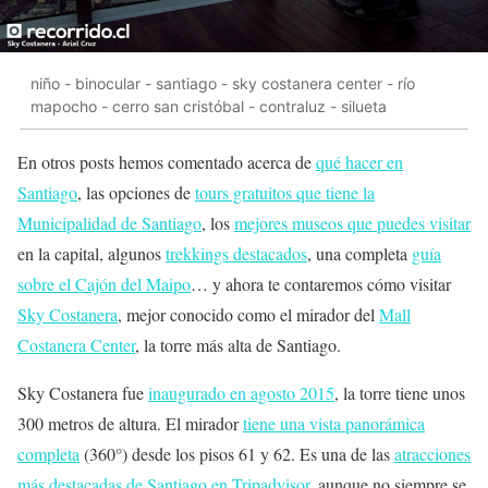
niño - binocular - santiago - sky costanera center - río
mapocho - cerro san cristóbal - contraluz - silueta
En otros posts hemos comentado acerca de
qué hacer en
Santiago
, las opciones de
tours gratuitos que tiene la
Municipalidad de Santiago
, los
mejores museos que puedes visitar
en la capital, algunos
trekkings destacados
, una completa
guía
sobre el Cajón del Maipo
… y ahora te contaremos cómo visitar
Sky Costanera
, mejor conocido como el mirador del
Mall
Costanera Center
, la torre más alta de Santiago.
Sky Costanera fue
inaugurado en agosto 2015
, la torre tiene unos
300 metros de altura. El mirador
tiene una vista panorámica
completa
(360°) desde los pisos 61 y 62. Es una de las
atracciones
más destacadas de Santiago en Tripadvisor
, aunque no siempre se