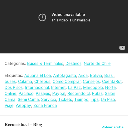
Categorías:
Buses & Terminales
,
Destinos
,
Norte de Chile
Etiquetas:
Aduana El Loa
,
Antofagasta
,
Arica
,
Bolivia
,
Brasil
,
buses
,
Calama
,
Chilebus
,
Cómo Comprar
,
Consejos
,
CuentaRut
,
Dos Pisos
,
Internacional
,
Internet
,
La Paz
,
Marcopolo
,
Norte
,
Online
,
Pacífico
,
Pasajes
,
Paypal
,
Recorrido.cl
,
Rutas
,
Salón
Cama
,
Semi Cama
,
Servicio
,
Tickets
,
Tiempo
,
Tips
,
Un Piso
,
Viaje
,
Webpay
,
Zona Franca
Recorrido.cl – Blog
Volver arriba