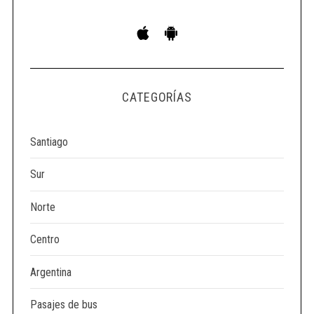
S
e
a
r
c
CATEGORÍAS
h
f
o
Santiago
r
:
Sur
Norte
Centro
Argentina
Pasajes de bus