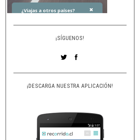
¡SÍGUENOS!
¡DESCARGA NUESTRA APLICACIÓN!
S
e
a