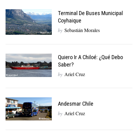
a
r
Terminal De Buses Municipal
c
Coyhaique
h
by
Sebastián Morales
f
o
r
:
Quiero Ir A Chiloé: ¿qué Debo
Saber?
by
Ariel Cruz
Andesmar Chile
by
Ariel Cruz