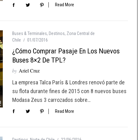
Read More
Buses & Terminales
,
Destinos
,
Zona Central de
Chile
01/07/2016
¿Cómo Comprar Pasaje En Los Nuevos
Buses 8×2 De TPL?
by
Ariel Cruz
La empresa Talca París & Londres renovó parte de
su flota durante fines de 2015 con 8 nuevos buses
Modasa Zeus 3 carrozados sobre…
Read More
Destinos
,
Norte de Chile
22/06/2016