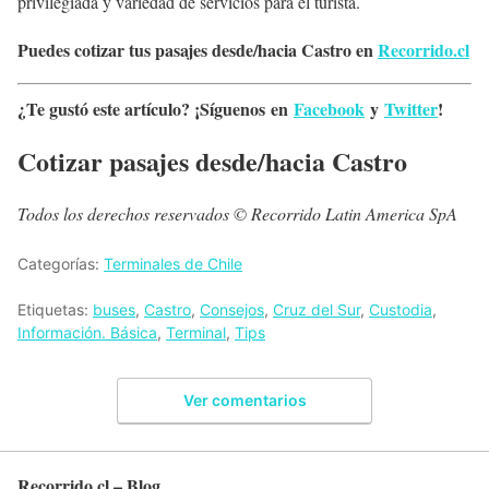
privilegiada y variedad de servicios para el turista.
Puedes cotizar tus pasajes desde/hacia Castro en
Recorrido.cl
¿Te gustó este artículo? ¡Síguenos en
Facebook
y
Twitter
!
Cotizar pasajes desde/hacia Castro
Todos los derechos reservados © Recorrido Latin America SpA
Categorías:
Terminales de Chile
Etiquetas:
buses
,
Castro
,
Consejos
,
Cruz del Sur
,
Custodia
,
Información. Básica
,
Terminal
,
Tips
Ver comentarios
Recorrido.cl – Blog