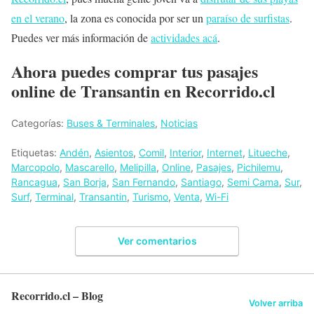
en el verano
, la zona es conocida por ser un
paraíso de surfistas
.
Puedes ver más información de
actividades acá
.
Ahora puedes comprar tus pasajes
online de Transantin en Recorrido.cl
Categorías:
Buses & Terminales
,
Noticias
Etiquetas:
Andén
,
Asientos
,
Comil
,
Interior
,
Internet
,
Litueche
,
Marcopolo
,
Mascarello
,
Melipilla
,
Online
,
Pasajes
,
Pichilemu
,
Rancagua
,
San Borja
,
San Fernando
,
Santiago
,
Semi Cama
,
Sur
,
Surf
,
Terminal
,
Transantin
,
Turismo
,
Venta
,
Wi-Fi
Ver comentarios
Recorrido.cl – Blog
Volver arriba