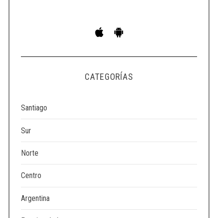
S
e
a
r
c
CATEGORÍAS
h
f
o
Santiago
r
:
Sur
Norte
Centro
Argentina