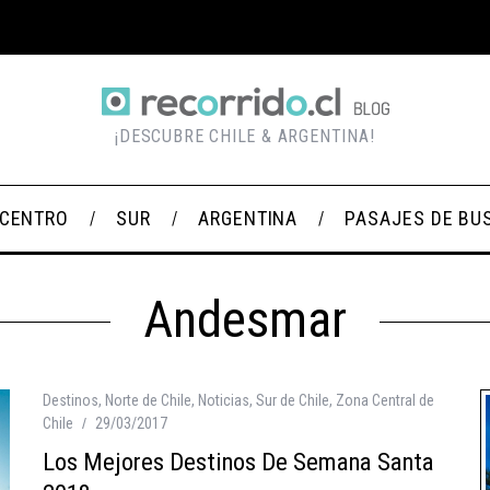
¡DESCUBRE CHILE & ARGENTINA!
CENTRO
SUR
ARGENTINA
PASAJES DE BU
Andesmar
Destinos
,
Norte de Chile
,
Noticias
,
Sur de Chile
,
Zona Central de
Chile
29/03/2017
Los Mejores Destinos De Semana Santa