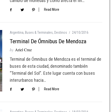
cambio de monedas y cómo afecta el fin…
Read More
Argentina
,
Buses & Terminales
,
Destinos
24/10/2016
Terminal De Ómnibus De Mendoza
by
Ariel Cruz
Terminal de Ómnibus de Mendoza es el terminal de
buses de esta ciudad, denominado también
“Terminal del Sol”. Este lugar cuenta con buses
interurbanos hacia…
Read More
Argentina
,
Buses & Terminales
,
Destinos
18/03/2016