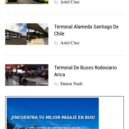
by
Ariel Cruz
r
c
h
f
Terminal Alameda Santiago De
o
Chile
r
by
Ariel Cruz
:
Terminal De Buses Rodoviario
Arica
by
Simon Narli