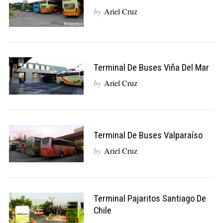
by
Ariel Cruz
Terminal De Buses Viña Del Mar
by
Ariel Cruz
Terminal De Buses Valparaíso
by
Ariel Cruz
Terminal Pajaritos Santiago De
S
e
Chile
a