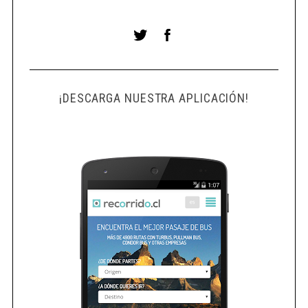
S
e
a
r
¡DESCARGA NUESTRA APLICACIÓN!
c
h
f
o
r
: