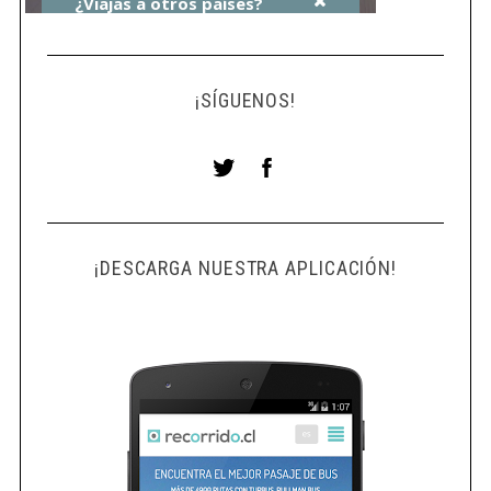
o
r
:
¡SÍGUENOS!
¡DESCARGA NUESTRA APLICACIÓN!