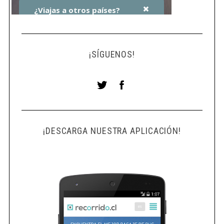
o
r
:
¡SÍGUENOS!
¡DESCARGA NUESTRA APLICACIÓN!