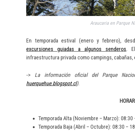
Araucaria en Parque N
S
e
En temporada estival (enero y febrero), d
a
excursiones guiadas a algunos senderos
. E
r
infraestructura privada como campings, cabañas,
c
h
f
->
La información oficial del Parque Naci
o
huerquehue.blogspot.cl
)
.
r
:
HORARI
Temporada Alta (Noviembre – Marzo): 08:30 
Temporada Baja (Abril – Octubre): 08:30 – 1