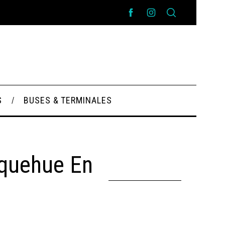
S
BUSES & TERMINALES
rquehue En