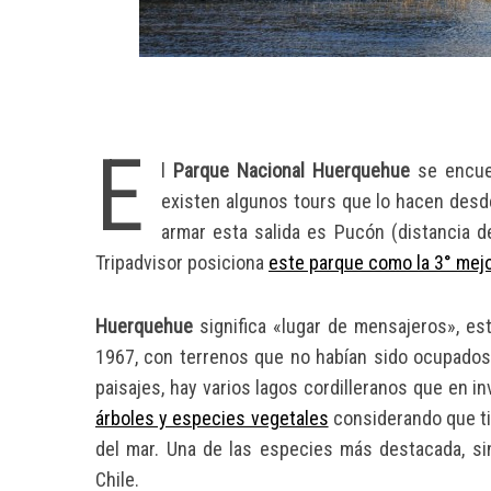
E
l
Parque Nacional Huerquehue
se encuen
existen algunos tours que lo hacen desde 
armar esta salida es Pucón (distancia d
Tripadvisor posiciona
este parque como la 3° mejo
Huerquehue
significa «lugar de mensajeros», es
1967, con terrenos que no habían sido ocupado
paisajes, hay varios lagos cordilleranos que en i
árboles y especies vegetales
considerando que ti
del mar. Una de las especies más destacada, si
Chile.