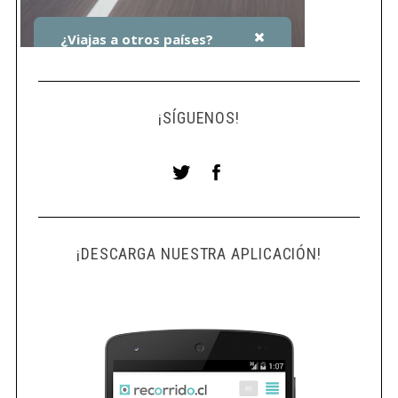
f
o
r
:
¡SÍGUENOS!
¡DESCARGA NUESTRA APLICACIÓN!