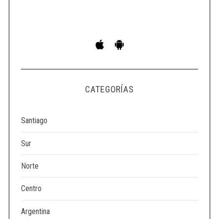
S
e
a
r
c
h
CATEGORÍAS
f
o
r
Santiago
:
Sur
Norte
Centro
Argentina