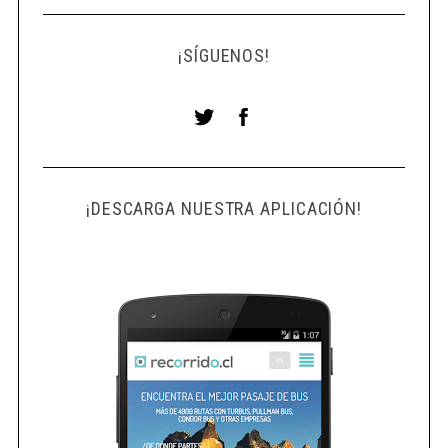
¡SÍGUENOS!
S
e
a
r
c
¡DESCARGA NUESTRA APLICACIÓN!
h
f
o
r
: